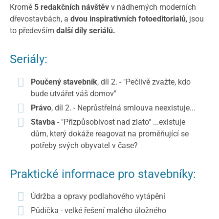
Kromě
5 redakčních návštěv
v nádherných moderních
dřevostavbách, a
dvou inspirativních fotoeditorialů
, jsou
to především
další díly seriálů.
Seriály:
Poučený stavebník
, díl 2. - "Pečlivě zvažte, kdo
bude utvářet váš domov"
Právo
, díl 2. - Neprůstřelná smlouva neexistuje...
Stavba
- "Přizpůsobivost nad zlato" ...existuje
dům, který dokáže reagovat na proměňující se
potřeby svých obyvatel v čase?
Praktické informace pro stavebníky:
Údržba a opravy podlahového vytápění
Půdička - velké řešení malého úložného