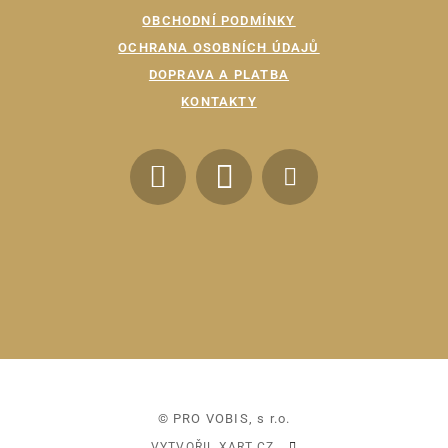
OBCHODNÍ PODMÍNKY
OCHRANA OSOBNÍCH ÚDAJŮ
DOPRAVA A PLATBA
KONTAKTY
© PRO VOBIS, s r.o.
VYTVOŘIL XART.CZ