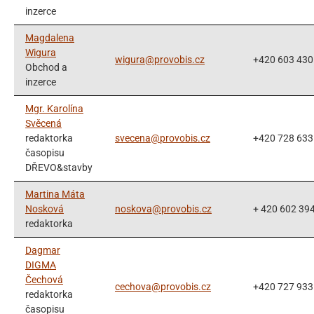
inzerce
Magdalena
Wigura
wigura@provobis.cz
+420 603 430
Obchod a
inzerce
Mgr. Karolína
Svěcená
redaktorka
svecena@provobis.cz
+420 728 633
časopisu
DŘEVO&stavby
Martina Máta
Nosková
noskova@provobis.cz
+ 420 602 39
redaktorka
Dagmar
DIGMA
Čechová
cechova@provobis.cz
+420 727 933
redaktorka
časopisu