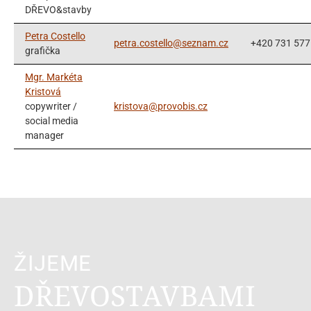
DŘEVO&stavby
Petra Costello
petra.costello@seznam.cz
+420 731 577
grafička
Mgr. Markéta
Kristová
copywriter /
kristova@provobis.cz
social media
manager
ŽIJEME
DŘEVOSTAVBAMI