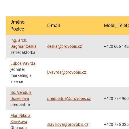
Jméno,
E-mail
Mobil, Telef
Pozice
Ing. arch.
Dagmar Česká
ceska@provobis.cz
+420 606 142
šéfredaktorka
Luboš Vavrda
jednatel,
l.vavrda@provobis.cz
marketing a
inzerce
Bc. Vendula
Dosedlová
predplatne@provobis.cz
+420 774 960
předplatné
Mgr. Nikola
Slavíková
slavikova@provobis.cz
+420 776 325
Obchod a