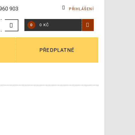
960 903
PŘIHLÁŠENÍ
0
0 KČ
PŘEDPLATNÉ