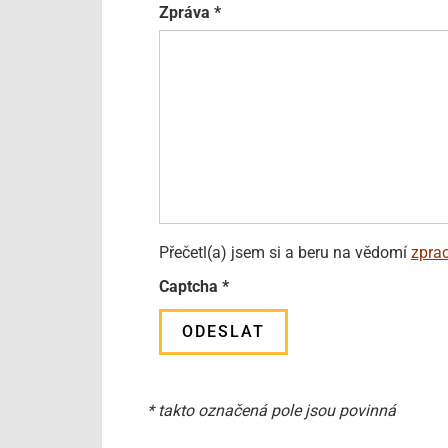
Zpráva
*
Přečetl(a) jsem si a beru na vědomí
zpra
Captcha
*
ODESLAT
* takto označená pole jsou povinná