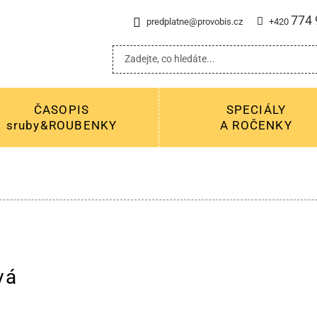
774 
predplatne@provobis.cz
+420
ČASOPIS
SPECIÁLY
sruby&ROUBENKY
A ROČENKY
vá