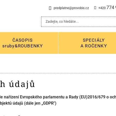
774 
predplatne@provobis.cz
+420
ČASOPIS
SPECIÁLY
sruby&ROUBENKY
A ROČENKY
h údajů
le nařízení Evropského parlamentu a Rady (EU)2016/679 o ochr
jektů údajů (dále jen „GDPR")