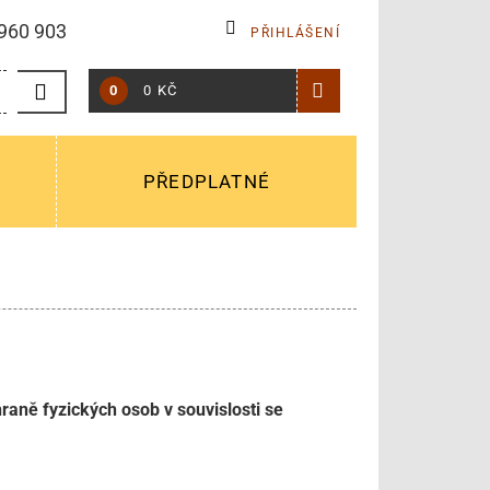
960 903
PŘIHLÁŠENÍ
0
0 KČ
PŘEDPLATNÉ
aně fyzických osob v souvislosti se