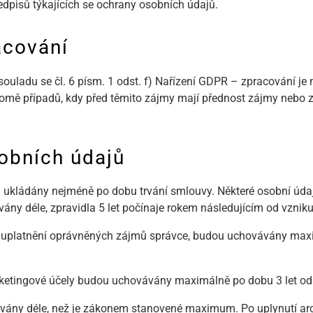
edpisů týkajících se ochrany osobních údajů.
acování
ouladu se čl. 6 písm. 1 odst. f) Nařízení GDPR – zpracování j
, kromě případů, kdy před těmito zájmy mají přednost zájmy nebo
obních údajů
ukládány nejméně po dobu trvání smlouvy. Některé osobní údaj
ány déle, zpravidla 5 let počínaje rokem následujícím od vznik
pro uplatnění oprávněných zájmů správce, budou uchovávány max
etingové účely budou uchovávány maximálně po dobu 3 let od j
vány déle, než je zákonem stanovené maximum. Po uplynutí ar