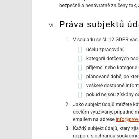
bezpečně a nenávratně zničeny tak, a
Práva subjektů úd
V souladu se čl. 12 GDPR vás 
účelu zpracování,
kategorii dotčených oso
příjemci nebo kategorie
plánované době, po kter
veškeré dostupné inform
pokud nejsou získány od
Jako subjekt údajů můžete kd
účelům využívány, případně m
emailem na adrese
info@prov
Každý subjekt údajů, který zji
rozporu s ochranou soukroméh