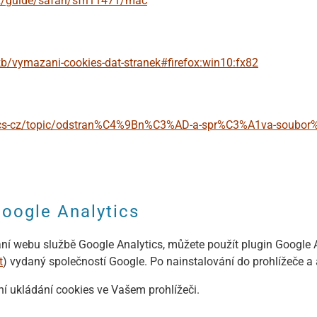
z/guide/safari/sfri11471/mac
/kb/vymazani-cookies-dat-stranek#firefox:win10:fx82
om/cs-cz/topic/odstran%C4%9Bn%C3%AD-a-spr%C3%A1va-soubor
Google Analytics
í webu službě Google Analytics, můžete použít plugin Google A
t
) vydaný společností Google. Po nainstalování do prohlížeče a 
í ukládání cookies ve Vašem prohlížeči.