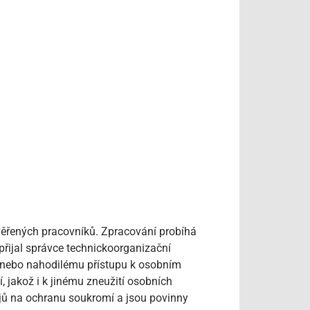
věřených pracovníků. Zpracování probíhá
řijal správce technickoorganizační
u nebo nahodilému přístupu k osobním
 jakož i k jinému zneužití osobních
ajů na ochranu soukromí a jsou povinny