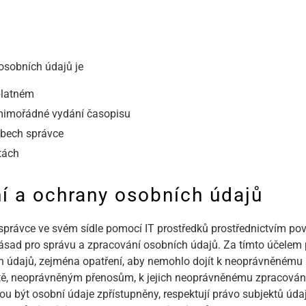
osobních údajů je
platném
mimořádné vydání časopisu
ebech správce
tách
í a ochrany osobních údajů
správce ve svém sídle pomocí IT prostředků prostřednictvím po
sad pro správu a zpracování osobních údajů. Za tímto účelem p
ích údajů, zejména opatření, aby nemohlo dojít k neoprávněném
rátě, neoprávněným přenosům, k jejich neoprávněnému zpracování,
ou být osobní údaje zpřístupněny, respektují právo subjektů úd