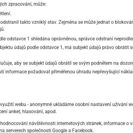
jich zpracování, může:
tlení.
odstranil takto vzniklý stav. Zejména se může jednat o blokován
jů.
odle odstavce 1 shledána oprávněnou, správce odstraní neprodle
ubjektu údajů podle odstavce 1, má subjekt údajů právo obrátit 
učuje, aby se subjekt údajů obrátil se svým podnětem na dozor
tí informace požadovat přiměřenou úhradu nepřevyšující nákla
s
yužití webu - anonymně ukládáme osobní nastavení užívání webu
cení anket, hlasování, apod.
yhodnocování návštěvnosti internetových stránek, informace o 
na serverech společnosti Google a Facebook.