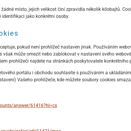
žádné místo, jejich velikost činí zpravidla několik kilobajtů. Coo
 identifikaci jako konkrétní osoby.
okies
ceptuje, pokud není prohlížeč nastaven jinak. Používáním webo
es však může omezit nebo zablokovat v nastavení svého webovéh
em prohlížeči najdete na stránkách poskytovatele konkrétního p
tového portálu i obchodu souhlasíte s používáním a ukládáním
stavení) Vašeho prohlížeče, kde můžete soubory cookies smazat 
ccounts/answer/61416?hl=cs