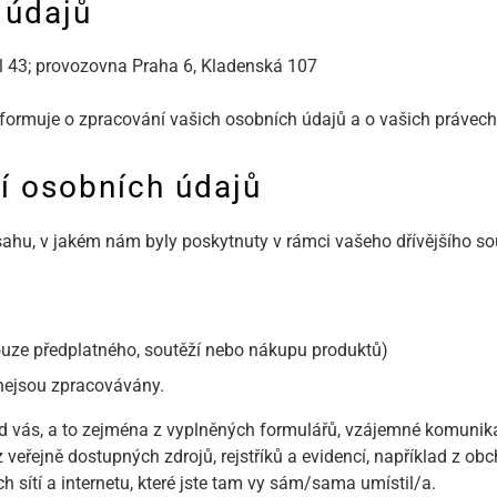
 údajů
l 43; provozovna Praha 6, Kladenská 107
nformuje o zpracování vašich osobních údajů a o vašich právech
í osobních údajů
ahu, v jakém nám byly poskytnuty v rámci vašeho dřívějšího so
pouze předplatného, soutěží nebo nákupu produktů)
 nejsou zpracovávány.
od vás, a to zejména z vyplněných formulářů, vzájemné komuni
eřejně dostupných zdrojů, rejstříků a evidencí, například z obch
ch sítí a internetu, které jste tam vy sám/sama umístil/a.