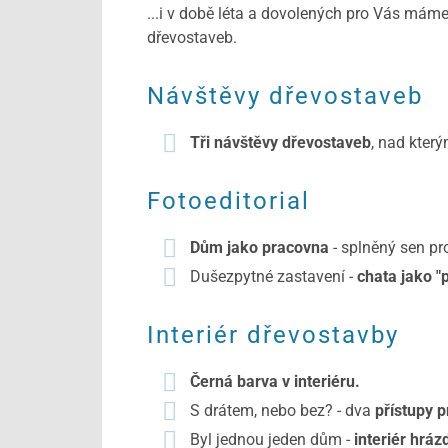
...i v době léta a dovolených pro Vás má
dřevostaveb.
Návštěvy dřevostaveb
Tři návštěvy dřevostaveb
, nad kter
Fotoeditorial
Dům jako pracovna
- splněný sen pr
Dušezpytné zastavení -
chata jako "
Interiér dřevostavby
Černá barva v interiéru.
S drátem, nebo bez? - dva
přístupy 
Byl jednou jeden dům -
interiér hrá