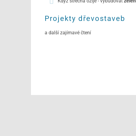
Když střecha ožije - vybudovat
zelen
Projekty dřevostaveb
a další zajímavé čtení