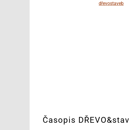
Časopis DŘEVO&stav