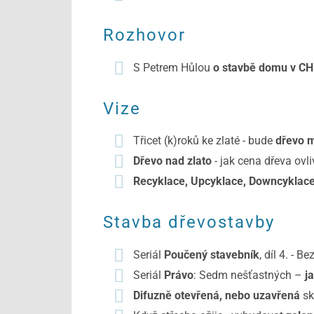
Rozhovor
S Petrem Hůlou
o stavbě domu v CH
Vize
Třicet (k)roků ke zlaté - bude
dřevo m
Dřevo nad zlato
- jak cena dřeva ovli
Recyklace, Upcyklace, Downcyklac
Stavba dřevostavby
Seriál
Poučený stavebník
, díl 4. - 
Seriál
Právo
: Sedm nešťastných –
j
Difuzně otevřená, nebo uzavřená
sk