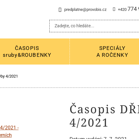
774 
predplatne@provobis.cz
+420
ČASOPIS
SPECIÁLY
sruby&ROUBENKY
A ROČENKY
by 4/2021
Časopis D
4/2021
Datum vydání: 7. 7. 2021