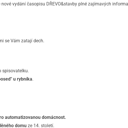
me nové vydání časopisu DŘEVO&stavby plné zajímavých informac
ými se Vám zatají dech.
o spisovatelku.
posed" u rybníka
.
pro automatizovanou domácnost.
zděného domu
ze 14. století.