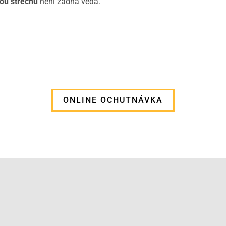
ou střechu
není žádná věda.
ONLINE OCHUTNÁVKA