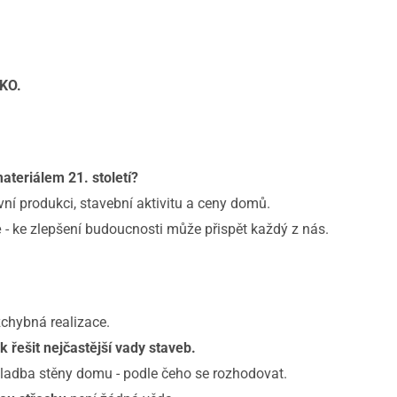
KO.
ateriálem 21. století?
vní produkci, stavební aktivitu a ceny domů.
e
- ke zlepšení budoucnosti může přispět každý z nás.
Bezchybná realizace.
ak řešit nejčastější vady staveb.
ladba stěny domu - podle čeho se rozhodovat.