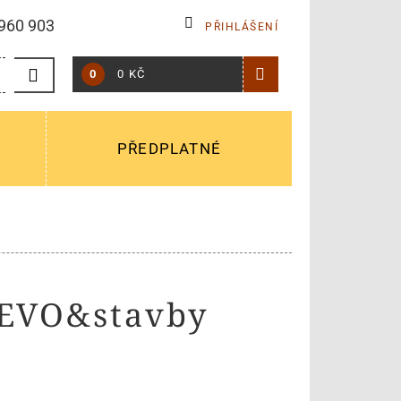
960 903
PŘIHLÁŠENÍ
0
0 KČ
PŘEDPLATNÉ
ŘEVO&stavby