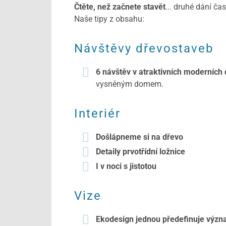
Čtěte, než začnete stavět
... druhé dání č
Naše tipy z obsahu:
Návštěvy dřevostaveb
6 návštěv v atraktivních moderních
vysněným domem.
Interiér
Došlápneme si na dřevo
Detaily prvotřídní ložnice
I v noci s jistotou
Vize
Ekodesign jednou předefinuje výz