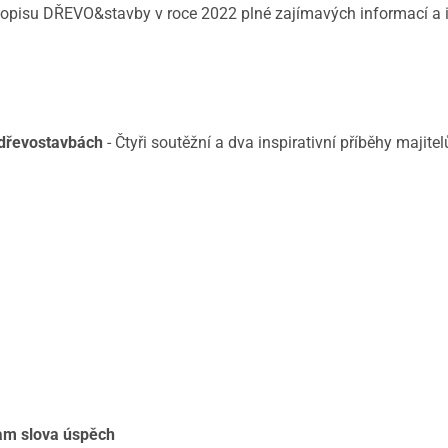
asopisu DŘEVO&stavby v roce 2022 plné zajímavých informací a 
 dřevostavbách
- Čtyři soutěžní a dva inspirativní příběhy majite
nam slova úspěch