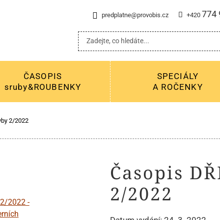
774 
predplatne@provobis.cz
+420
ČASOPIS
SPECIÁLY
sruby&ROUBENKY
A ROČENKY
by 2/2022
Časopis D
2/2022
Datum vydání: 24. 3. 2022