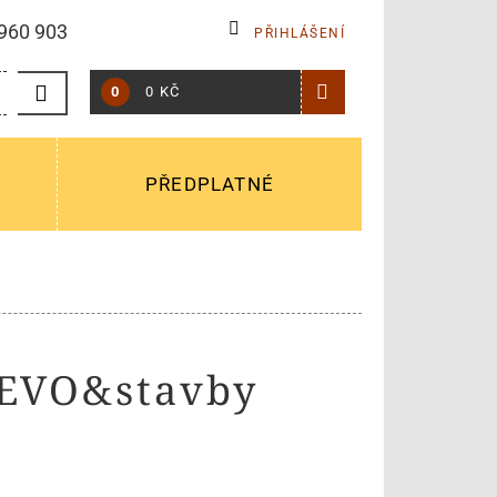
960 903
PŘIHLÁŠENÍ
0
0 KČ
PŘEDPLATNÉ
ŘEVO&stavby