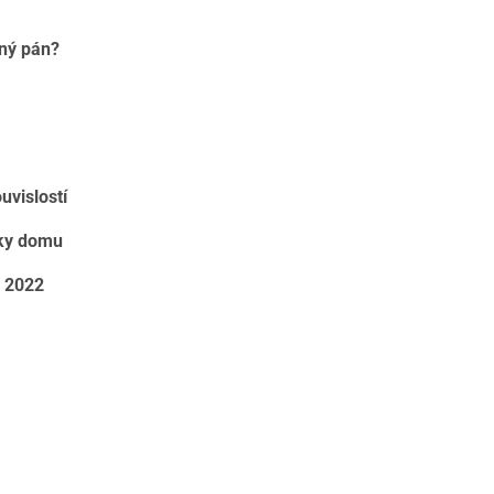
tný pán?
uvislostí
lky domu
e 2022