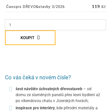
119
Kč
Časopis DŘEVO&stavby 3/2026
KOUPIT
Co vás čeká v novém čísle?
šest návštěv úchvatných dřevostaveb
– od
domu ze slaměných panelů přes lesní bydlení až
po víkendovou chatu v Jizerských horách;
inspirace pro interiéry
, kde přírodní materiály a