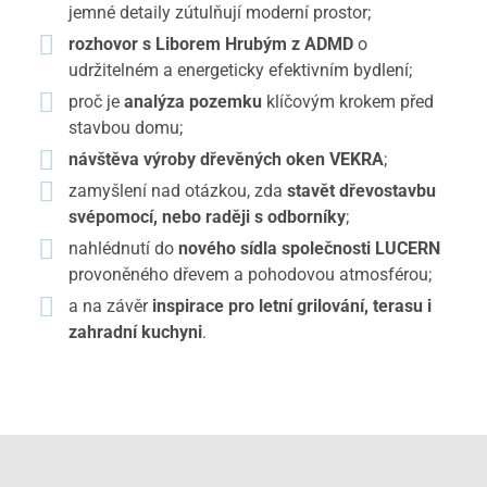
jemné detaily zútulňují moderní prostor;
rozhovor s Liborem Hrubým z ADMD
o
udržitelném a energeticky efektivním bydlení;
proč je
analýza pozemku
klíčovým krokem před
stavbou domu;
návštěva výroby dřevěných oken VEKRA
;
zamyšlení nad otázkou, zda
stavět dřevostavbu
svépomocí, nebo raději s odborníky
;
nahlédnutí do
nového sídla společnosti LUCERN
provoněného dřevem a pohodovou atmosférou;
a na závěr
inspirace pro letní grilování, terasu i
zahradní kuchyni
.