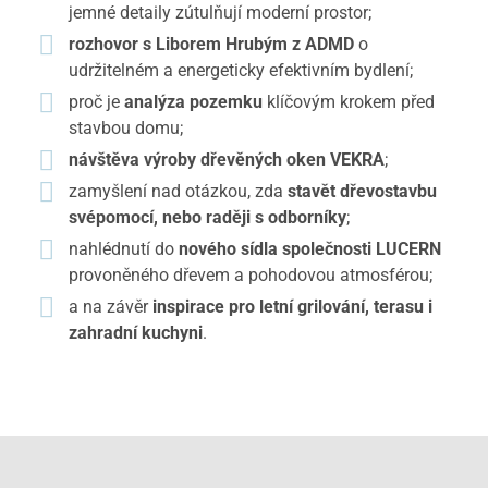
jemné detaily zútulňují moderní prostor;
rozhovor s Liborem Hrubým z ADMD
o
udržitelném a energeticky efektivním bydlení;
proč je
analýza pozemku
klíčovým krokem před
stavbou domu;
návštěva výroby dřevěných oken VEKRA
;
zamyšlení nad otázkou, zda
stavět dřevostavbu
svépomocí, nebo raději s odborníky
;
nahlédnutí do
nového sídla společnosti LUCERN
provoněného dřevem a pohodovou atmosférou;
a na závěr
inspirace pro letní grilování, terasu i
zahradní kuchyni
.