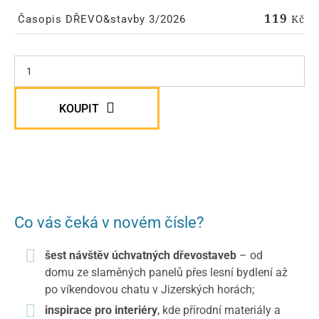
119
Kč
Časopis DŘEVO&stavby 3/2026
KOUPIT
Co vás čeká v novém čísle?
šest návštěv úchvatných dřevostaveb
– od
domu ze slaměných panelů přes lesní bydlení až
po víkendovou chatu v Jizerských horách;
inspirace pro interiéry
, kde přírodní materiály a