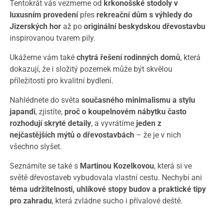
Tentokrát vás vezmeme od
krkonošské stodoly v
luxusním provedení
přes
rekreační dům s výhledy do
Jizerských hor
až po
originální beskydskou dřevostavbu
inspirovanou tvarem pily.
Ukážeme vám také
chytrá řešení rodinných domů
, která
dokazují, že i složitý pozemek může být skvělou
příležitostí pro kvalitní bydlení.
Nahlédnete do světa
současného minimalismu a stylu
japandi
, zjistíte,
proč o koupelnovém nábytku často
rozhodují skryté detaily
, a vyvrátíme
jeden z
nejčastějších mýtů o dřevostavbách
– že je v nich
všechno slyšet.
Seznámíte se také s
Martinou Kozelkovou
, která si ve
světě dřevostaveb vybudovala vlastní cestu. Nechybí ani
téma udržitelnosti, uhlíkové stopy budov a praktické tipy
pro zahradu
, která zvládne sucho i přívalové deště.