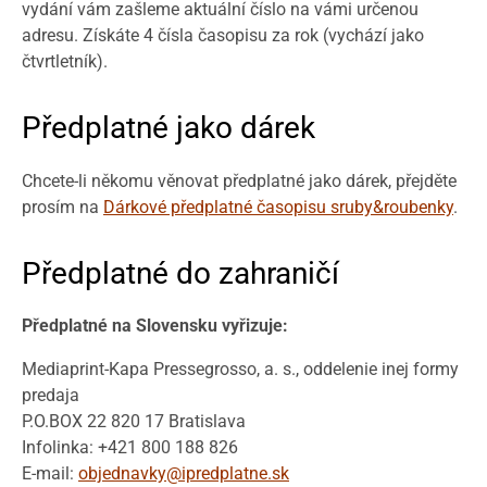
vydání vám zašleme aktuální číslo na vámi určenou
adresu. Získáte 4 čísla časopisu za rok (vychází jako
čtvrtletník).
Předplatné jako dárek
Chcete-li někomu věnovat předplatné jako dárek, přejděte
prosím na
Dárkové předplatné časopisu sruby&roubenky
.
Předplatné do zahraničí
Předplatné na Slovensku vyřizuje:
Mediaprint-Kapa Pressegrosso, a. s., oddelenie inej formy
predaja
P.O.BOX 22 820 17 Bratislava
Infolinka: +421 800 188 826
E-mail:
objednavky@ipredplatne.sk