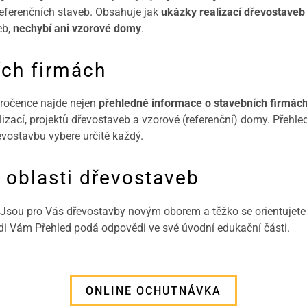
referenčních staveb. Obsahuje jak
ukázky realizací dřevostaveb 
eb,
nechybí ani vzorové domy
.
ích firmách
 ročence najde nejen
přehledné informace o stavebních firmác
alizací, projektů dřevostaveb a vzorové (referenční) domy. Přehl
evostavbu vybere určitě každý.
 oblasti dřevostaveb
Jsou pro Vás dřevostavby novým oborem a těžko se orientujete 
ědi Vám Přehled podá odpovědi ve své úvodní edukační části.
ONLINE OCHUTNÁVKA