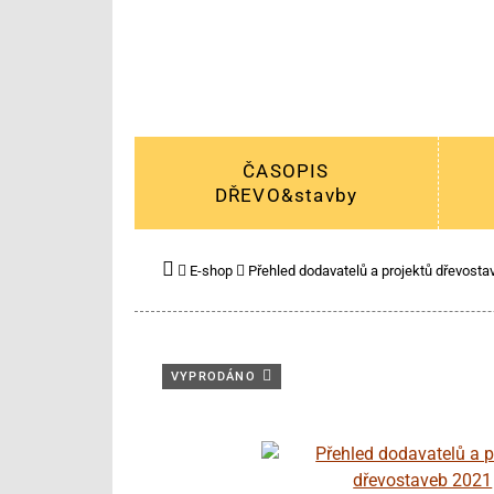
ČASOPIS
DŘEVO&stavby
E-shop
Přehled dodavatelů a projektů dřevost
VYPRODÁNO