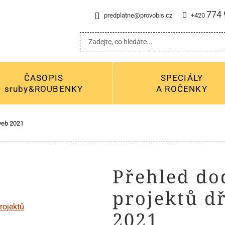
774 
predplatne@provobis.cz
+420
ČASOPIS
SPECIÁLY
sruby&ROUBENKY
A ROČENKY
aveb 2021
Přehled do
projektů d
2021