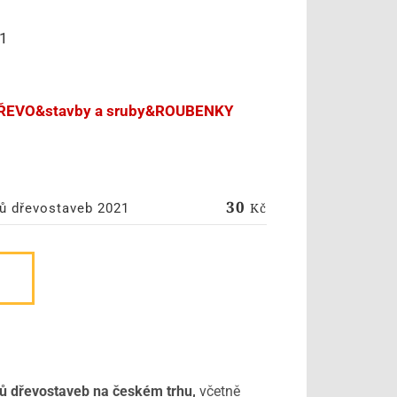
21
ů DŘEVO&stavby a sruby&ROUBENKY
30
Kč
tů dřevostaveb 2021
lů dřevostaveb na českém trhu,
včetně