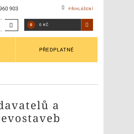
960 903
PŘIHLÁŠENÍ
0
0 KČ
PŘEDPLATNÉ
davatelů a
řevostaveb