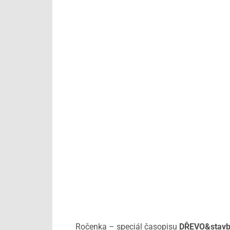
Ročenka – speciál časopisu
DŘEVO&stavb