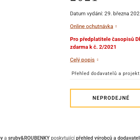
Datum vydání: 29. března 20
Online ochutnávka
Pro předplatitele časopis
zdarma k č. 2/2021
Celý popis
Přehled dodavatelů a projek
NEPRODEJNÉ
y
a
sruby&ROUBENKY
poskytující
přehled výrobců a dodavate