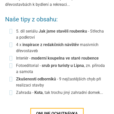
dřevostavbách k bydlení a rekreaci...
Naše tipy z obsahu:
5. díl seriálu
Jak jsme stavěli roubenku
- Střecha
a podkroví
4 x
inspirace z redakčních návštěv
masivních
dřevostaveb
Interiér -
moderní koupelna ve staré roubence
Fotoeditorial -
srub pro turisty u Lipna
, zn. příroda
a samota
Zkušenosti odborníků
- 9 nejčastějších chyb při
realizaci stavby
Zahrada -
Kota
, tak trochu jiný zahradní domek...
ONLINE OCHUTNÁVKA