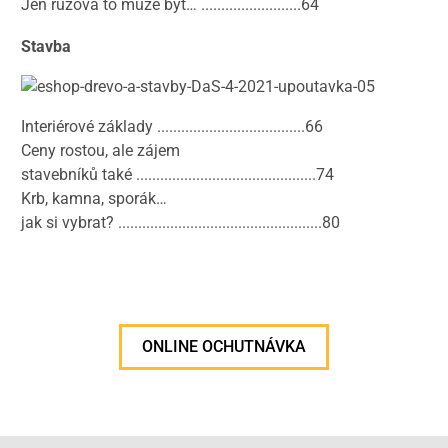
Jen růžová to může být… .........................64
Stavba
Interiérové základy .....................................66
Ceny rostou, ale zájem
stavebníků také .............................................74
Krb, kamna, sporák…
jak si vybrat? ...................................................80
ONLINE OCHUTNÁVKA