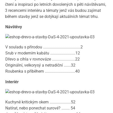
čtení a inspiraci po letních dovolených s pěti návštěvami,
3 recencemi interiéru a tématy jenž vás budou zajímat
během stavby jenž se dotýkají aktuálních témat trhu.
Návštěvy
V souladu s přírodou .....................................2
Srub v moderním kabátu .........................12
Dřevo a cihla v rovnováze .......................22
Originální, velkorysý a netradiční .......32
Roubenka s příběhem ..............................40
Interiér
Kuchyně kritickým okem .....................52
Natírat, nebo ponechat surové? ........ 54