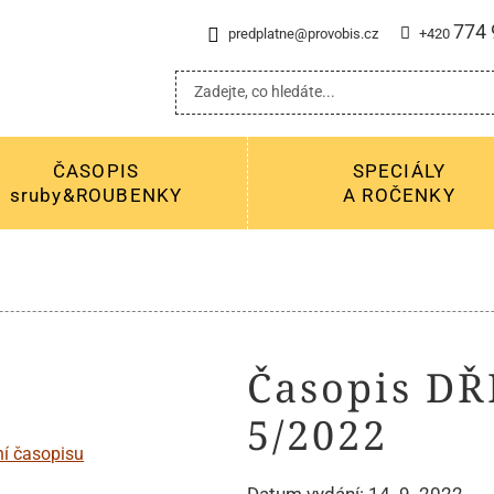
774 
predplatne@provobis.cz
+420
ČASOPIS
SPECIÁLY
sruby&ROUBENKY
A ROČENKY
Časopis D
5/2022
Datum vydání: 14. 9. 2022