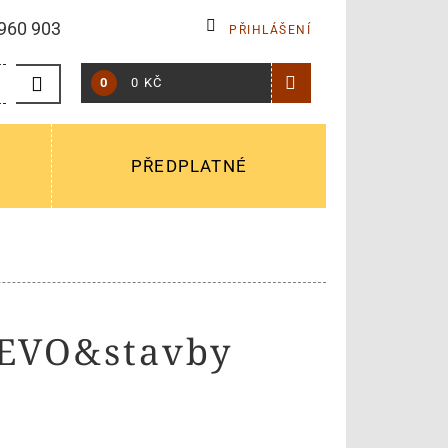
960 903
PŘIHLÁŠENÍ
0
0 KČ
PŘEDPLATNÉ
ŘEVO&stavby