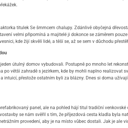
překážek.
daktorka titulek Se šmrncem chalupy. Zdánlivě obyčejná dřevo
stavení velmi připomíná a majitelé ji dokonce se záměrem pouze 
nici, kde žijí skvělí lidé, a těší se, až se sem v důchodu přestěh
adou
jeden útulný domov vybudovali. Postupně po mnoho let rekonstr
uha po větší zahradě s jezírkem, kde by mohli naplno realizovat 
 intuicí, přestože ostatním byli za blázny. Dnes si doma užívaj
efabrikovaný panel, ale na pohled hájí titul tradiční venkovské 
ostavby se nám svěřil s tím, že příjezdová cesta kladla byla nat
trážním provedení, aby je na místo vůbec dostali. Jak je ale vi