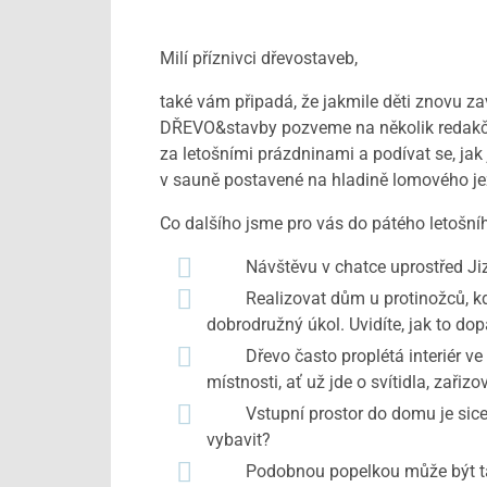
Milí příznivci dřevostaveb,
také vám připadá, že jakmile děti znovu za
DŘEVO&stavby pozveme na několik redakčníc
za letošními prázdninami a podívat se, jak 
v sauně postavené na hladině lomového jez
Co dalšího jsme pro vás do pátého letošn
Návštěvu v chatce uprostřed Jizerský
Realizovat dům u protinožců, když j
dobrodružný úkol. Uvidíte, jak to do
Dřevo často proplétá interiér ve fo
místnosti, ať už jde o svítidla, zařiz
Vstupní prostor do domu je sice mal
vybavit?
Podobnou popelkou může být také ko