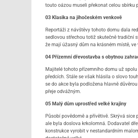
touto oázou museli překonat celou sbírku 
03 Klasika na jihočeském venkově
Reportáži z návštěvy tohoto domu dala re
sedlovou střechou totiž skutečně tradiční 
že mají úžasný dům na krásném místě, ve ves
04 Přízemní dřevostavba s obytnou zahr
Majitelé tohoto přízemního domu už spolu 
předcích. Stále se však hlásila o slovo to
se do akce byla podložena hlavně důvěrou a
přeje odvážným.
05 Malý dům uprostřed velké krajiny
Působí povědomě a přívětivě. Skrývá sice pr
ale byla doslova krkolomná. Dodavatel dřev
konstrukce vyrobit v nestandardním malome