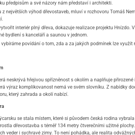
 předpisům a své názory nám představí i architekti.
největších výhod dřevostaveb, mluví v rozhovoru Tomáš Nemrava
í.
ořit interiér plný dřeva, dokazuje realizace projektu Hnízdo
né bydlení s kanceláří a saunou v jednom.
íráme povídání o tom, zda a za jakých podmínek lze využít m
em
rá neskrývá hřejivou spřízněnost s okolím a naplňuje přirozené 
erá výraz komplikovanost nemá ve svém slovníku. Z nabídky doda
u, který zahrada a okolí nabízí.
ra
ýcarsku se stala místem, které si původem česká rodina vybral
rostla dřevostavba s téměř 134 metry čtverečními užitné plochy.
 veder i sychravé zimy. To není pohádka, ale realita odvážných 