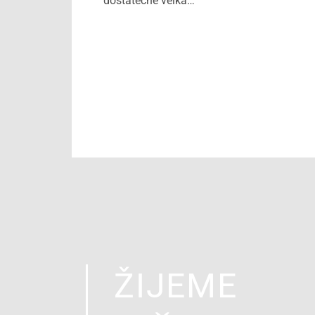
dostatečně velká…
ŽIJEME