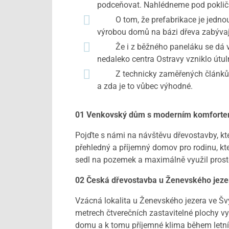
podceňovat. Nahlédneme pod pokličku
O tom, že prefabrikace je jednou z 
výrobou domů na bázi dřeva zabývaj
Že i z běžného paneláku se dá vytv
nedaleko centra Ostravy vzniklo útul
Z technicky zaměřených článků vyb
a zda je to vůbec výhodné.
01 Venkovský dům s moderním komfort
Pojďte s námi na návštěvu dřevostavby, kte
přehledný a příjemný domov pro rodinu, kt
sedl na pozemek a maximálně využil prostor
02 Česká dřevostavba u Ženevského jeze
Vzácná lokalita u Ženevského jezera ve Šv
metrech čtverečních zastavitelné plochy vy
domu a k tomu příjemné klima během letních