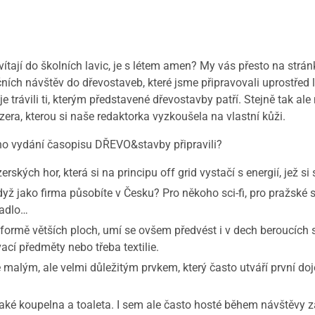
vítají do školních lavic, je s létem amen? My vás přesto na st
h návštěv do dřevostaveb, které jsme připravovali uprostřed l
je trávili ti, kterým představené dřevostavby patří. Stejně tak al
era, kterou si naše redaktorka vyzkoušela na vlastní kůži.
ího vydání časopisu DŘEVO&stavby připravili?
ch hor, která si na principu off grid vystačí s energií, jež si
ako firma působíte v Česku? Pro někoho sci-fi, pro pražské st
padlo…
rmě větších ploch, umí se ovšem předvést i v dech beroucích s
ovací předměty nebo třeba textilie.
ým, ale velmi důležitým prvkem, který často utváří první doje
upelna a toaleta. I sem ale často hosté během návštěvy zamíř