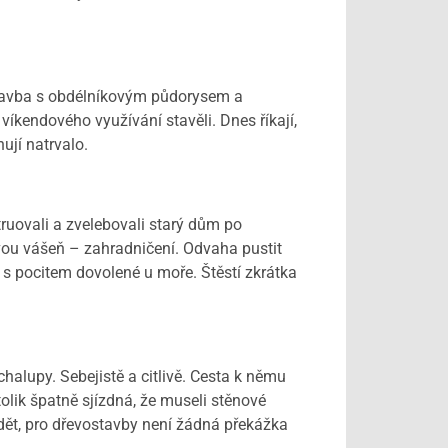
stavba s obdélníkovým půdorysem a
víkendového využívání stavěli. Dnes říkají,
ují natrvalo.
uovali a zvelebovali starý dům po
svou vášeň – zahradničení. Odvaha pustit
í s pocitem dovolené u moře. Štěstí zkrátka
chalupy. Sebejistě a citlivě. Cesta k němu
olik špatně sjízdná, že museli stěnové
dět, pro dřevostavby není žádná překážka