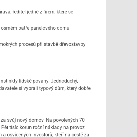
, ředitel jedné z firem, které se
. V osmém patře panelového domu
okrých procesů při stavbě dřevostavby
instinkty lidské povahy. Jednoduchý,
vatele si vybrali typový dům, který dobře
a za svůj nový domov. Na povolených 70
 Pět tisíc korun roční náklady na provoz
a osvícených investorů, kteří na cestě za