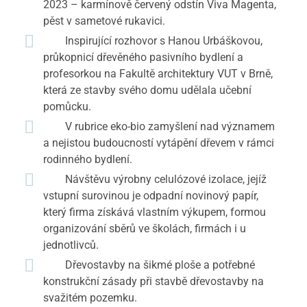
2023 – karmínově červený odstín Viva Magenta,
pěst v sametové rukavici.
Inspirující rozhovor s Hanou Urbáškovou,
průkopnicí dřevěného pasivního bydlení a
profesorkou na Fakultě architektury VUT v Brně,
která ze stavby svého domu udělala učební
pomůcku.
V rubrice eko-bio zamyšlení nad významem
a nejistou budoucností vytápění dřevem v rámci
rodinného bydlení.
Návštěvu výrobny celulózové izolace, jejíž
vstupní surovinou je odpadní novinový papír,
který firma získává vlastním výkupem, formou
organizování sběrů ve školách, firmách i u
jednotlivců.
Dřevostavby na šikmé ploše a potřebné
konstrukční zásady při stavbě dřevostavby na
svažitém pozemku.