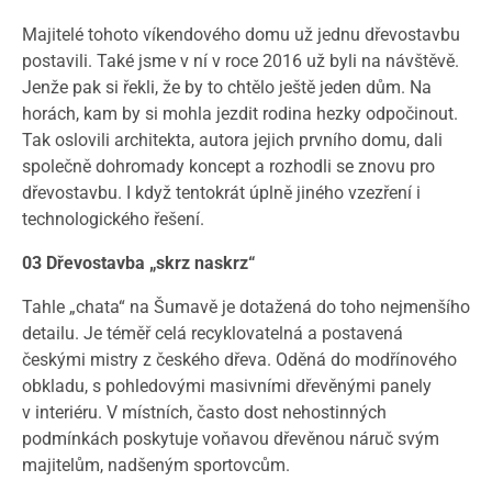
Majitelé tohoto víkendového domu už jednu dřevostavbu
postavili. Také jsme v ní v roce 2016 už byli na návštěvě.
Jenže pak si řekli, že by to chtělo ještě jeden dům. Na
horách, kam by si mohla jezdit rodina hezky odpočinout.
Tak oslovili architekta, autora jejich prvního domu, dali
společně dohromady koncept a rozhodli se znovu pro
dřevostavbu. I když tentokrát úplně jiného vzezření i
technologického řešení.
03 Dřevostavba „skrz naskrz“
Tahle „chata“ na Šumavě je dotažená do toho nejmenšího
detailu. Je téměř celá recyklovatelná a postavená
českými mistry z českého dřeva. Oděná do modřínového
obkladu, s pohledovými masivními dřevěnými panely
v interiéru. V místních, často dost nehostinných
podmínkách poskytuje voňavou dřevěnou náruč svým
majitelům, nadšeným sportovcům.