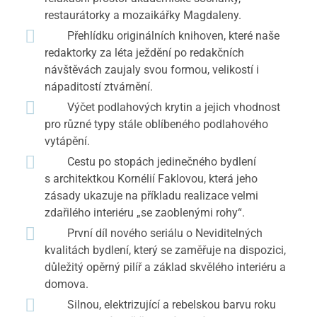
restaurátorky a mozaikářky Magdaleny.
Přehlídku originálních knihoven, které naše
redaktorky za léta ježdění po redakčních
návštěvách zaujaly svou formou, velikostí i
nápaditostí ztvárnění.
Výčet podlahových krytin a jejich vhodnost
pro různé typy stále oblíbeného podlahového
vytápění.
Cestu po stopách jedinečného bydlení
s architektkou Kornélií Faklovou, která jeho
zásady ukazuje na příkladu realizace velmi
zdařilého interiéru „se zaoblenými rohy“.
První díl nového seriálu o Neviditelných
kvalitách bydlení, který se zaměřuje na dispozici,
důležitý opěrný pilíř a základ skvělého interiéru a
domova.
Silnou, elektrizující a rebelskou barvu roku