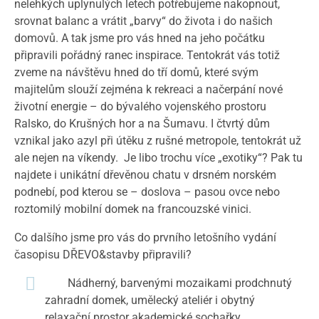
nelehkých uplynulých letech potřebujeme nakopnout,
srovnat balanc a vrátit „barvy“ do života i do našich
domovů. A tak jsme pro vás hned na jeho počátku
připravili pořádný ranec inspirace. Tentokrát vás totiž
zveme na návštěvu hned do tří domů, které svým
majitelům slouží zejména k rekreaci a načerpání nové
životní energie – do bývalého vojenského prostoru
Ralsko, do Krušných hor a na Šumavu. I čtvrtý dům
vznikal jako azyl při útěku z rušné metropole, tentokrát už
ale nejen na víkendy. Je libo trochu více „exotiky“? Pak tu
najdete i unikátní dřevěnou chatu v drsném norském
podnebí, pod kterou se – doslova – pasou ovce nebo
roztomilý mobilní domek na francouzské vinici.
Co dalšího jsme pro vás do prvního letošního vydání
časopisu DŘEVO&stavby připravili?
Nádherný, barvenými mozaikami prodchnutý
zahradní domek, umělecký ateliér i obytný
relaxační prostor akademické sochařky,