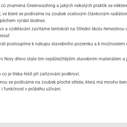
o znamená Greenwashing a jakých nekalých praktik se některé f
ve které se podíváme na zoubek ocelovým článkovým radiátorů
úspěchem vyrábí dodnes.
 a vzdělávání zavítáme tentokrát na Střední školu řemeslnou 
esař.
át postoupíme k nákupu stavebního pozemku a k možnostem ú
Nory dřevo stále tím nejdůležitějším stavebním materiálem a jak
 je třeba řešit při zařizování podkroví.
se podíváme na zoubek ploché střeše, která má mnoho benefit
 i funkčnost v průběhu užívání.