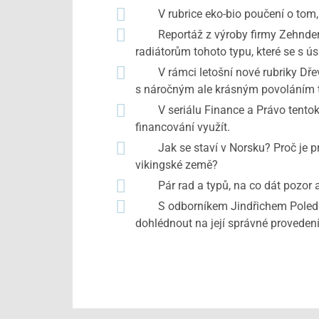
V rubrice eko-bio poučení o tom, c
Reportáž z výroby firmy Zehnder, 
radiátorům tohoto typu, které se s 
V rámci letošní nové rubriky Dřevo
s náročným ale krásným povoláním t
V seriálu Finance a Právo tentokr
financování využít.
Jak se staví v Norsku? Proč je pro 
vikingské země?
Pár rad a typů, na co dát pozor a co
S odborníkem Jindřichem Polednou 
dohlédnout na její správné provedení