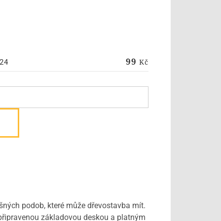
99
Kč
24
lišných podob, které může dřevostavba mít.
s připravenou základovou deskou a platným