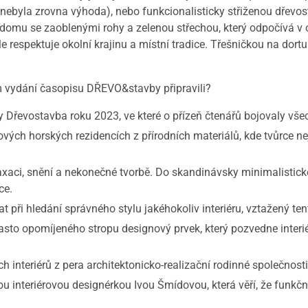
, nebyla zrovna výhoda), nebo funkcionalisticky střiženou dře
 domu se zaoblenými rohy a zelenou střechou, který odpočívá v o
le respektuje okolní krajinu a místní tradice. Třešničkou na dor
m vydání časopisu DŘEVO&stavby připravili?
Dřevostavba roku 2023, ve které o přízeň čtenářů bojovaly vše
 horských rezidencích z přírodních materiálů, kde tvůrce nej
i, snění a nekonečné tvorbě. Do skandinávsky minimalistické
ce.
ři hledání správného stylu jakéhokoliv interiéru, vztažený ten
o opomíjeného stropu designový prvek, který pozvedne interiér
interiérů z pera architektonicko-realizační rodinné společnost
eriérovou designérkou Ivou Šmídovou, která věří, že funkční a