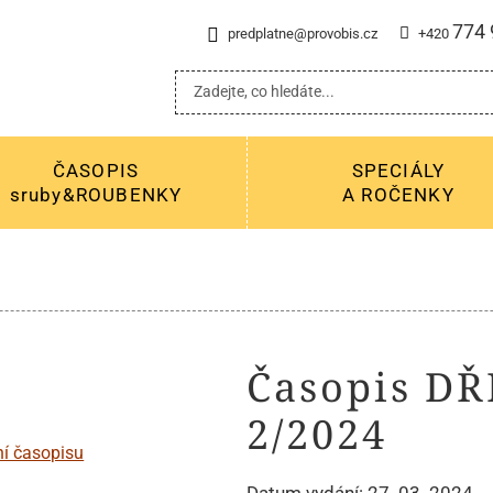
774 
predplatne@provobis.cz
+420
ČASOPIS
SPECIÁLY
sruby&ROUBENKY
A ROČENKY
Časopis D
2/2024
Datum vydání: 27. 03. 2024