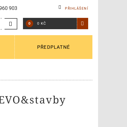
960 903
PŘIHLÁŠENÍ
0
0 KČ
PŘEDPLATNÉ
ŘEVO&stavby