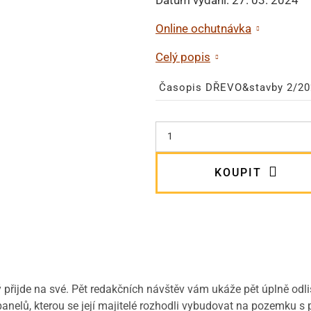
Online ochutnávka
Celý popis
Časopis DŘEVO&stavby 2/20
KOUPIT
ý přijde na své. Pět redakčních návštěv vám ukáže pět úplně od
panelů, kterou se její majitelé rozhodli vybudovat na pozemku 