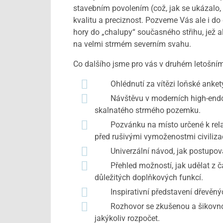
stavebním povolením (což, jak se ukázalo
kvalitu a preciznost. Pozveme Vás ale i do
hory do „chalupy“ současného střihu, jež a
na velmi strmém severním svahu.
Co dalšího jsme pro vás v druhém letošní
Ohlédnutí za vítězi loňské ankety 
Návštěvu v moderních high-endových
skalnatého strmého pozemku.
Pozvánku na místo určené k relaxac
před rušivými vymoženostmi civiliza
Univerzální návod, jak postupovat p
Přehled možností, jak udělat z čast
důležitých doplňkových funkcí.
Inspirativní představení dřevěných 
Rozhovor se zkušenou a šikovnou int
jakýkoliv rozpočet.