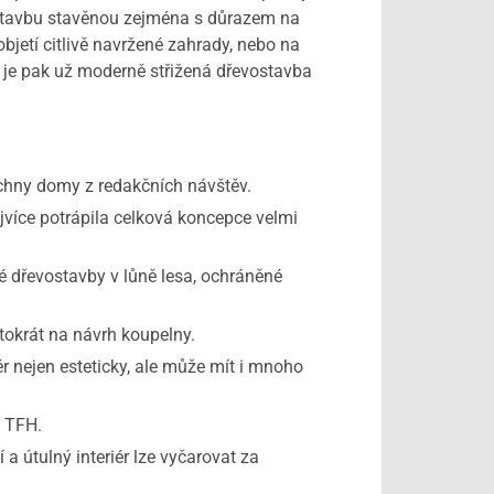
vostavbu stavěnou zejména s důrazem na
bjetí citlivě navržené zahrady, nebo na
tu je pak už moderně střižená dřevostavba
chny domy z redakčních návštěv.
více potrápila celková koncepce velmi
 dřevostavby v lůně lesa, ochráněné
tokrát na návrh koupelny.
 nejen esteticky, ale může mít i mnoho
i TFH.
 útulný interiér lze vyčarovat za