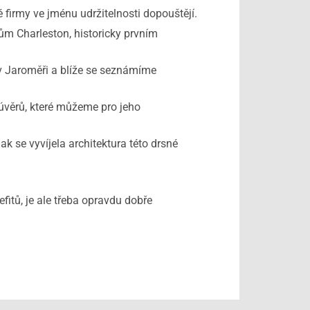
irmy ve jménu udržitelnosti dopouštějí.
m Charleston, historicky prvním
v Jaroměři a blíže se seznámíme
věrů, které můžeme pro jeho
 se vyvíjela architektura této drsné
ů, je ale třeba opravdu dobře