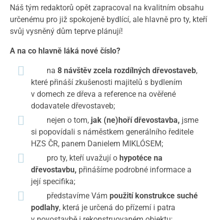
Náš tým redaktorů opět zapracoval na kvalitním obsahu
určenému pro již spokojeně bydlící, ale hlavně pro ty, kteří
svůj vysněný dům teprve plánují!
A na co hlavně láká nové číslo?
na
8 návštěv zcela rozdílných dřevostaveb
,
které přináší zkušenosti majitelů s bydlením
v domech ze dřeva a reference na ověřené
dodavatele dřevostaveb;
nejen o tom,
jak (ne)hoří dřevostavba,
jsme
si popovídali s náměstkem generálního ředitele
HZS ČR, panem Danielem MIKLÓSEM;
pro ty, kteří uvažují o
hypotéce na
dřevostavbu,
přinášíme podrobné informace a
její specifika;
představíme Vám
použití konstrukce suché
podlahy
, která je určená do přízemí i patra
v novostavbě i rekonstruovaném objektu;