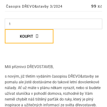
99
Kč
Časopis DŘEVO&stavby 3/2024
KOUPIT
Milí příznivci DŘEVOSTAVEB,
s novým, již třetím vydáním časopisu DŘEVO&stavby se
pomalu ale jistě dostáváme do takové letní dovolenkové
nálady. Ať už máte v plánu někam vyrazit, nebo si budete
užívat sluníčka v pohodlí domova, rozhodně by Vám
neměl chybět náš tištěný parťák do ruky, který je plný
inspirace a užitečných informací ze světa dřevostaveb.