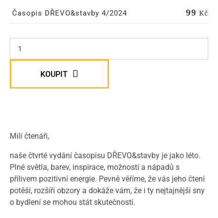
99
Kč
Časopis DŘEVO&stavby 4/2024
KOUPIT
Milí čtenáři,
naše čtvrté vydání časopisu DŘEVO&stavby je jako léto.
Plné světla, barev, inspirace, možností a nápadů s
přílivem pozitivní energie. Pevně věříme, že vás jeho čtení
potěší, rozšíří obzory a dokáže vám, že i ty nejtajnější sny
o bydlení se mohou stát skutečností.