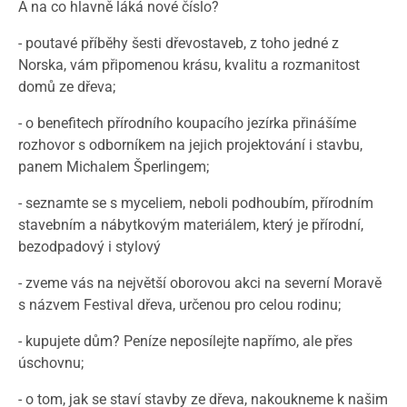
A na co hlavně láká nové číslo?
- poutavé příběhy šesti dřevostaveb, z toho jedné z
Norska, vám připomenou krásu, kvalitu a rozmanitost
domů ze dřeva;
- o benefitech přírodního koupacího jezírka přinášíme
rozhovor s odborníkem na jejich projektování i stavbu,
panem Michalem Šperlingem;
- seznamte se s myceliem, neboli podhoubím, přírodním
stavebním a nábytkovým materiálem, který je přírodní,
bezodpadový i stylový
- zveme vás na největší oborovou akci na severní Moravě
s názvem Festival dřeva, určenou pro celou rodinu;
- kupujete dům? Peníze neposílejte napřímo, ale přes
úschovnu;
- o tom, jak se staví stavby ze dřeva, nakoukneme k našim