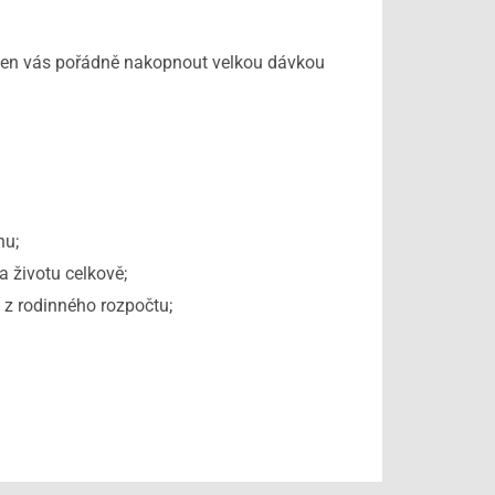
ven vás pořádně nakopnout velkou dávkou
nu;
a životu celkově;
e z rodinného rozpočtu;