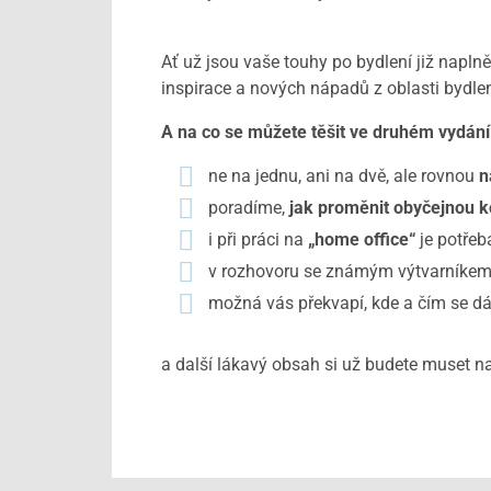
Ať už jsou vaše touhy po bydlení již naplněn
inspirace a nových nápadů z oblasti bydlen
A na co se můžete těšit ve druhém vydá
ne na jednu, ani na dvě, ale rovnou
n
poradíme,
jak proměnit obyčejnou 
i při práci na
„home office“
je potřeb
v rozhovoru se známým výtvarníke
možná vás překvapí, kde a čím se d
a další lákavý obsah si už budete muset na