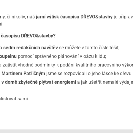
y, či nikoliv, náš
jarní výtisk časopisu DŘEVO&stavby
je připra
í!
ní časopisu DŘEVO&stavby?
a sedm redakčních návštěv
se můžete v tomto čísle těšit;
koupelnu
pomocí správného plánování v oázu klidu;
a zajistit vhodné podmínky k podání kvalitního pracovního výko
m
Martinem Patřičným
jsme se rozpovídali o jeho lásce ke dřevu 
á
v domě zbytečně plýtvat energiemi
a jak ušetřit nemalé výdaj
listovat sami...