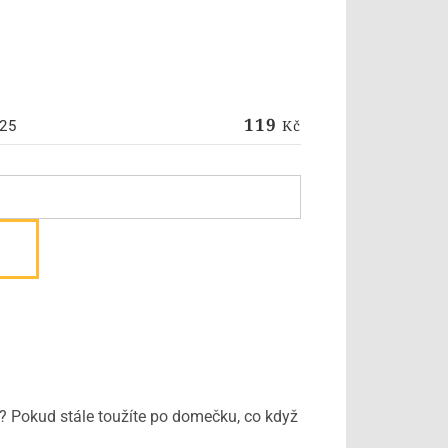
119
Kč
25
ší? Pokud stále toužíte po domečku, co když