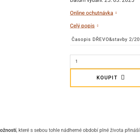
Online ochutnávka
Celý popis
Časopis DŘEVO&stavby 2/20
KOUPIT
možností
, které s sebou tohle nádherné období plné života přiná