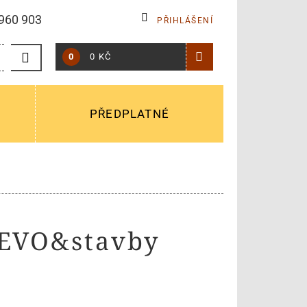
960 903
PŘIHLÁŠENÍ
0
0 KČ
PŘEDPLATNÉ
ŘEVO&stavby