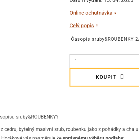
Online ochutnávka
Celý popis
Časopis sruby&ROUBENKY 2
KOUPIT
 časopisu sruby&ROUBENKY?
 z cedru, bytelný masivní srub, roubenku jako z pohádky a chalu
y Horákové vás nasměruje ke
správnému výběru podlahy
;