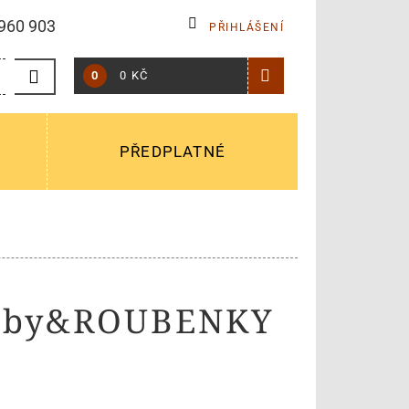
960 903
PŘIHLÁŠENÍ
0
0 KČ
PŘEDPLATNÉ
ruby&ROUBENKY