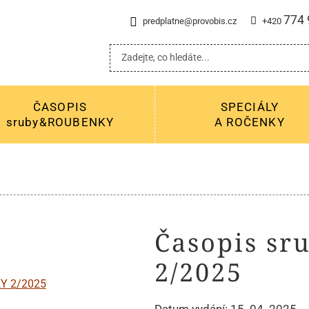
774 
predplatne@provobis.cz
+420
ČASOPIS
SPECIÁLY
sruby&ROUBENKY
A ROČENKY
Časopis s
2/2025
Datum vydání: 15. 04. 2025