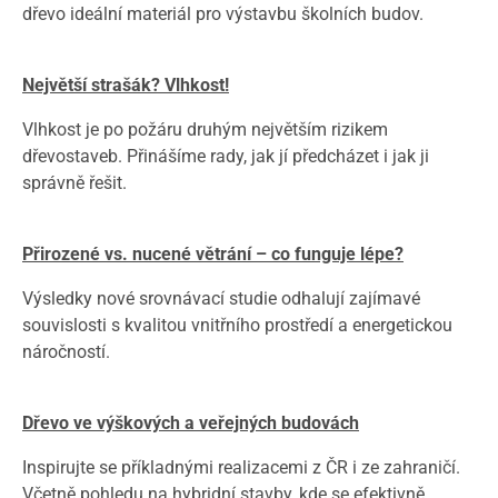
dřevo ideální materiál pro výstavbu školních budov.
Největší strašák? Vlhkost!
Vlhkost je po požáru druhým největším rizikem
dřevostaveb. Přinášíme rady, jak jí předcházet i jak ji
správně řešit.
Přirozené vs. nucené větrání – co funguje lépe?
Výsledky nové srovnávací studie odhalují zajímavé
souvislosti s kvalitou vnitřního prostředí a energetickou
náročností.
Dřevo ve výškových a veřejných budovách
Inspirujte se příkladnými realizacemi z ČR i ze zahraničí.
Včetně pohledu na hybridní stavby, kde se efektivně