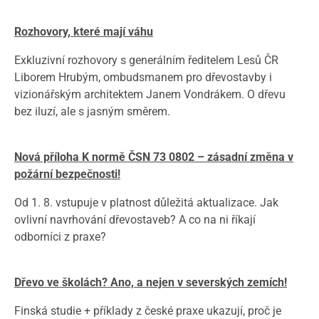
R
ozhovory, které mají váhu
Exkluzivní rozhovory s generálním ředitelem Lesů ČR
Liborem Hrubým, ombudsmanem pro dřevostavby i
vizionářským architektem Janem Vondrákem. O dřevu
bez iluzí, ale s jasným směrem.
Nová příloha K normě ČSN 73 0802 – zásadní změna v
požární bezpečnosti!
Od 1. 8. vstupuje v platnost důležitá aktualizace. Jak
ovlivní navrhování dřevostaveb? A co na ni říkají
odborníci z praxe?
Dřevo ve školách? Ano, a nejen v severských zemích!
Finská studie + příklady z české praxe ukazují, proč je