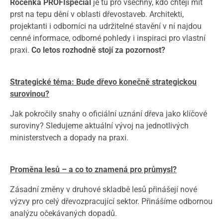
Ročenka PROFIspeciál
je tu pro všechny, kdo chtějí mít
prst na tepu dění v oblasti dřevostaveb. Architekti,
projektanti i odborníci na udržitelné stavění v ní najdou
cenné informace, odborné pohledy i inspiraci pro vlastní
praxi.
Co letos rozhodně stojí za pozornost?
S
trategické téma:
Bude dřevo konečně strategickou
surovinou?
Jak pokročily snahy o oficiální uznání dřeva jako klíčové
suroviny? Sledujeme aktuální vývoj na jednotlivých
ministerstvech a dopady na praxi.
Proměna lesů
– a co to znamená pro průmysl?
Zásadní změny v druhové skladbě lesů přinášejí nové
výzvy pro celý dřevozpracující sektor. Přinášíme odbornou
analýzu očekávaných dopadů.