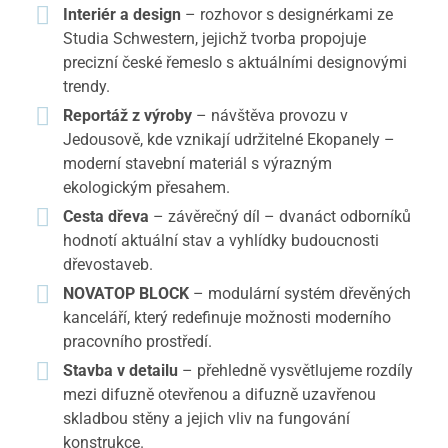
Interiér a design
– rozhovor s designérkami ze
Studia Schwestern, jejichž tvorba propojuje
precizní české řemeslo s aktuálními designovými
trendy.
Reportáž z výroby
– návštěva provozu v
Jedousově, kde vznikají udržitelné Ekopanely –
moderní stavební materiál s výrazným
ekologickým přesahem.
Cesta dřeva
– závěrečný díl – dvanáct odborníků
hodnotí aktuální stav a vyhlídky budoucnosti
dřevostaveb.
NOVATOP BLOCK
– modulární systém dřevěných
kanceláří, který redefinuje možnosti moderního
pracovního prostředí.
Stavba v detailu
– přehledně vysvětlujeme rozdíly
mezi difuzně otevřenou a difuzně uzavřenou
skladbou stěny a jejich vliv na fungování
konstrukce.