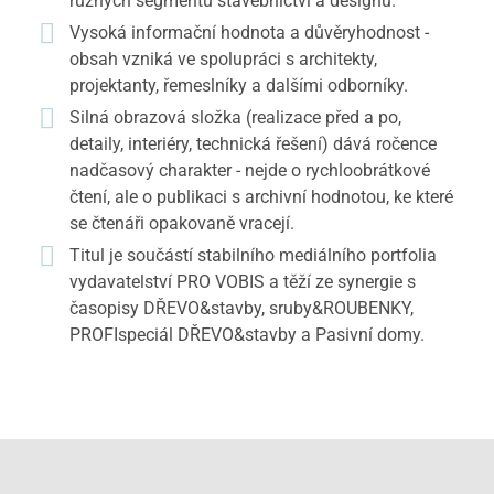
různých segmentů stavebnictví a designu.
Vysoká informační hodnota a důvěryhodnost -
obsah vzniká ve spolupráci s architekty,
projektanty, řemeslníky a dalšími odborníky.
Silná obrazová složka (realizace před a po,
detaily, interiéry, technická řešení) dává ročence
nadčasový charakter - nejde o rychloobrátkové
čtení, ale o publikaci s archivní hodnotou, ke které
se čtenáři opakovaně vracejí.
Titul je součástí stabilního mediálního portfolia
vydavatelství PRO VOBIS a těží ze synergie s
časopisy DŘEVO&stavby, sruby&ROUBENKY,
PROFIspeciál DŘEVO&stavby a Pasivní domy.