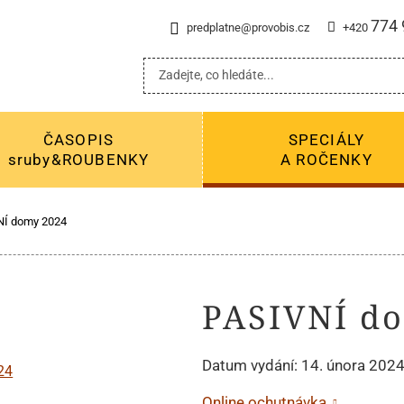
774 
predplatne@provobis.cz
+420
ČASOPIS
SPECIÁLY
sruby&ROUBENKY
A ROČENKY
NÍ domy 2024
PASIVNÍ d
Datum vydání: 14. února 2024 
Online ochutnávka