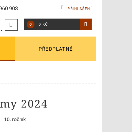
960 903
PŘIHLÁŠENÍ
0
0 KČ
PŘEDPLATNÉ
omy 2024
| 10. ročník