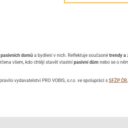
i pasivních domů
a bydlení v nich. Reflektuje současné
trendy a
čena všem, kdo chtějí stavět vlastní
pasivní dům
nebo se o něm
avilo vydavatelství PRO VOBIS, s.r.o. ve spolupráci s
SFŽP ČR