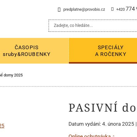
774 
predplatne@provobis.cz
+420
ČASOPIS
SPECIÁLY
sruby&ROUBENKY
A ROČENKY
NÍ domy 2025
PASIVNÍ d
Datum vydání: 4. února 2025 |
Online ochutnávka