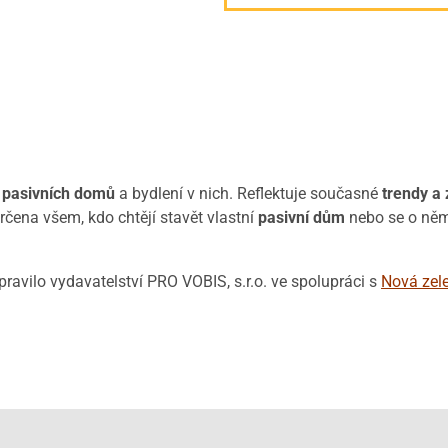
i pasivních domů
a bydlení v nich. Reflektuje současné
trendy a
čena všem, kdo chtějí stavět vlastní
pasivní dům
nebo se o něm
avilo vydavatelství PRO VOBIS, s.r.o. ve spolupráci s
Nová zel