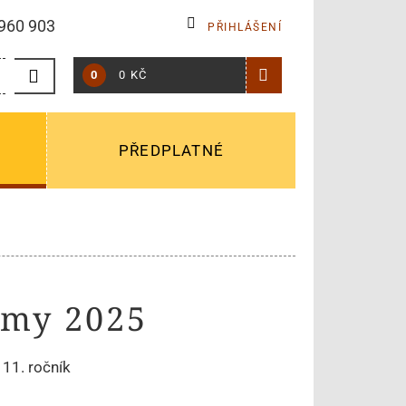
960 903
PŘIHLÁŠENÍ
0
0 KČ
PŘEDPLATNÉ
omy 2025
 11. ročník