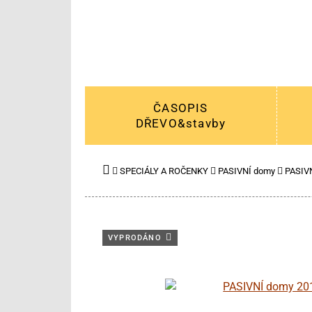
ČASOPIS
DŘEVO&stavby
SPECIÁLY A ROČENKY
PASIVNÍ domy
PASIV
VYPRODÁNO