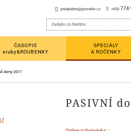
774 
predplatne@provobis.cz
+420
ČASOPIS
SPECIÁLY
sruby&ROUBENKY
A ROČENKY
NÍ domy 2017
PASIVNÍ d
Online ochutnávka