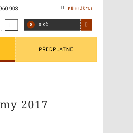
960 903
PŘIHLÁŠENÍ
0
0 KČ
PŘEDPLATNÉ
omy 2017