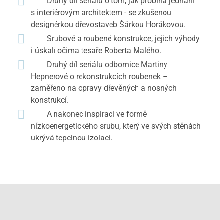
Druhý díl seriálu o tom, jak probíhá jednání
s interiérovým architektem - se zkušenou
designérkou dřevostaveb Šárkou Horákovou.
Srubové a roubené konstrukce, jejich výhody
i úskalí očima tesaře Roberta Malého.
Druhý díl seriálu odbornice Martiny
Hepnerové o rekonstrukcích roubenek –
zaměřeno na opravy dřevěných a nosných
konstrukcí.
A nakonec inspiraci ve formě
nízkoenergetického srubu, který ve svých stěnách
ukrývá tepelnou izolaci.