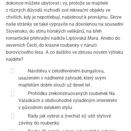
dokonce můžete ubytovat i vy, protože se majitelé
z různých důvodů rozhodli své rekreační objekty ve
chvílích, kdy je nepotřebují, nabídnout k pronájmu. Skrze
naše stránky se také vypravíte na dovolenou na sousední
Slovensko, do stínu horských velikánů, na břeh
romantické přehradní nádrže Liptovská Mara. Anebo do
severních Čech, do krásné roubenky v náruči
borovicového lesa. A co dalšího ve zbrusu novém výtisku
najdete?
Návštěvu v celodřevěném bungalovu,
usazeném v nádherné zahradě, který svým
majitelům dobře slouží už deset let.
Prohlídku zrekonstruovaných roubenek Na
Valaškách s obdivuhodně vyladěným interiérem
v původním selském stylu.
Rady jak vybrat a (nechat si) ušít stylové
závěsy do roubenky.