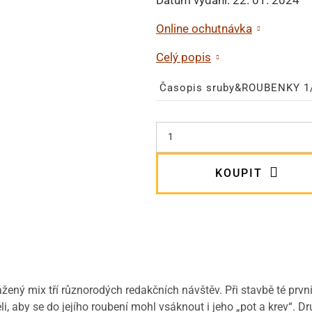
Online ochutnávka
Celý popis
Časopis sruby&ROUBENKY 1
KOUPIT
ený mix tří různorodých redakčních návštěv. Při stavbě té prvn
tavěli, aby se do jejího roubení mohl vsáknout i jeho „pot a krev“