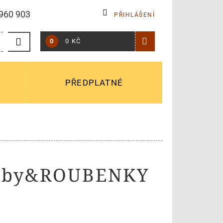
960 903
PŘIHLÁŠENÍ
0
0 KČ
PŘEDPLATNÉ
ruby&ROUBENKY