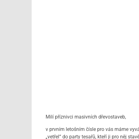
Milí příznivci masivních dřevostaveb,
v prvním letošním čísle pro vás máme vyváž
„vetřel“ do party tesařů, kteří ji pro něj s