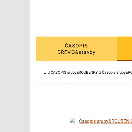
ČASOPIS
DŘEVO&stavby
ČASOPIS sruby&ROUBENKY
Časopis sruby&R