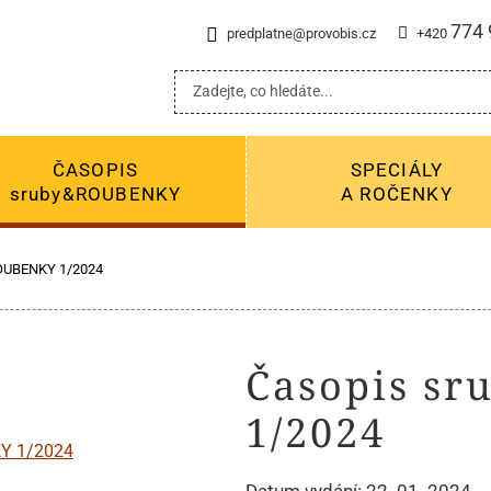
774 
predplatne@provobis.cz
+420
ČASOPIS
SPECIÁLY
sruby&ROUBENKY
A ROČENKY
OUBENKY 1/2024
Časopis s
1/2024
Datum vydání: 22. 01. 2024