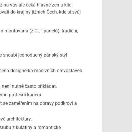
ž na vás ale čeká hlavně zen a klid,
ali do krajiny jižních Čech, kde si svůj
 montovaná (z CLT panelů), tradiční,
 snoubí jednoduchý pánský styl
ušená designérka masivních dřevostaveb
ení nutné často přikládat.
ou profesní kariéru.
át se zaměřením na opravy podkroví a
é architektury.
rubu z kulatiny a romantické