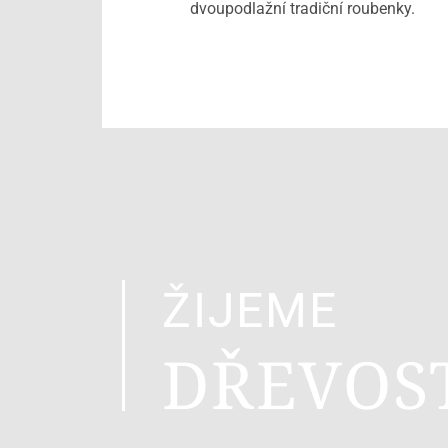
dvoupodlažní tradiční roubenky.
ŽIJEME
DŘEVOS