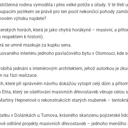
členná rodina vymodlila i přes velké potíže s úřady. V té třetí u
oupacím jezírkem se právě pro ten pocit nekončící pohody zamilov
 novém výtisku najdete?
ých horách, která je jako chytrá horákyně – masivní, a přitom
 respektem k historii).
rá se umně maskuje za kupku sena.
aného interiéru jednoho pavlačového bytu v Olomouci, kde se
bíhá jednání s interiérovým architektem, jehož autorkou je zk
 na fázi realizace.
eré při správném návrhu dokážou vytopit celý dům a přitom n
, který se ošetřování masivních dřevostaveb věnuje celou sv
artiny Hepnerové o rekonstrukcích starých roubenek – tentokr
u v Dolánkách u Turnova, krásného skanzenu pojizerské lidov
 odlišné projekty masivních dřevostaveb – jednoho menšího s