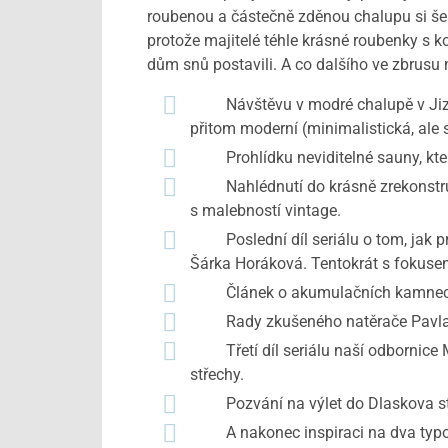
roubenou a částečně zděnou chalupu si šesti
protože majitelé téhle krásné roubenky s k
dům snů postavili. A co dalšího ve zbrusu
Návštěvu v modré chalupě v Jizersk
přitom moderní (minimalistická, ale s
Prohlídku neviditelné sauny, kte
Nahlédnutí do krásně zrekonstruov
s malebností vintage.
Poslední díl seriálu o tom, jak pro
Šárka Horáková. Tentokrát s fokusem
Článek o akumulačních kamnech, kt
Rady zkušeného natěrače Pavla Ehla
Třetí díl seriálu naší odbornice M
střechy.
Pozvání na výlet do Dlaskova statk
A nakonec inspiraci na dva typově