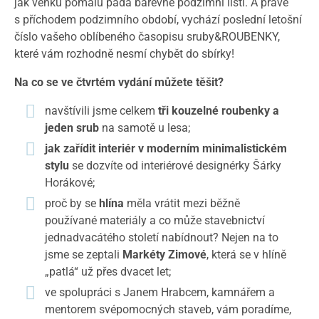
jak venku pomalu padá barevné podzimní listí. A právě
s příchodem podzimního období, vychází poslední letošní
číslo vašeho oblíbeného časopisu sruby&ROUBENKY,
které vám rozhodně nesmí chybět do sbírky!
Na co se ve čtvrtém vydání můžete těšit?
navštívili jsme celkem
tři kouzelné roubenky a
jeden srub
na samotě u lesa;
jak zařídit interiér v moderním minimalistickém
stylu
se dozvíte od interiérové designérky Šárky
Horákové;
proč by se
hlína
měla vrátit mezi běžně
používané materiály a co může stavebnictví
jednadvacátého století nabídnout? Nejen na to
jsme se zeptali
Markéty Zimové
, která se v hlíně
„patlá“ už přes dvacet let;
ve spolupráci s Janem Hrabcem, kamnářem a
mentorem svépomocných staveb, vám poradíme,