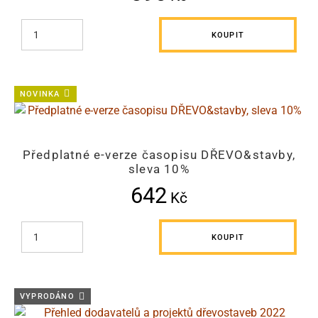
KOUPIT
NOVINKA
Předplatné e-verze časopisu DŘEVO&stavby,
sleva 10%
642
Kč
KOUPIT
VYPRODÁNO